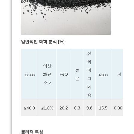
일반적인 화학 분석 [%]
:
산
화
이산
마
높
화규
FeO
피
Cr2O3
Al2O3
그
은
소
2
네
슘
≥46.0
≤1.0%
26.2
0.3
9.8
15.5
0.003
0
물리적 특성