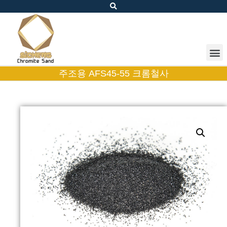
주조용 AFS45-55 크롬철사