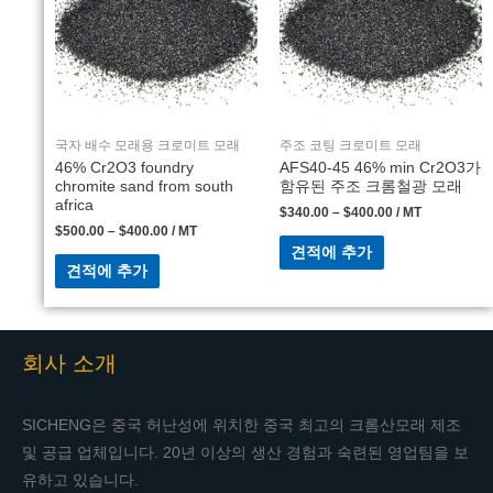
국자 배수 모래용 크로미트 모래
주조 코팅 크로미트 모래
46% Cr2O3 foundry
AFS40-45 46% min Cr2O3가
chromite sand from south
함유된 주조 크롬철광 모래
africa
$
340.00
–
$
400.00
/ MT
$
500.00
–
$
400.00
/ MT
견적에 추가
견적에 추가
회사 소개
SICHENG은 중국 허난성에 위치한 중국 최고의 크롬산모래 제조
및 공급 업체입니다. 20년 이상의 생산 경험과 숙련된 영업팀을 보
유하고 있습니다.