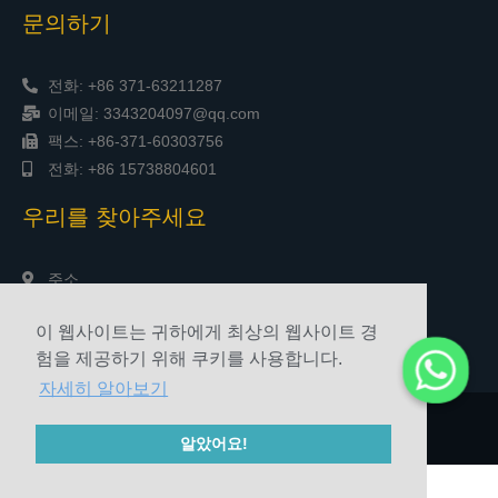
문의하기
전화: +86 371-63211287
이메일: 3343204097@qq.com
팩스: +86-371-60303756
전화: +86 15738804601
우리를 찾아주세요
주소
중국 정저우시 송산남로 야신타임스퀘어 1903호
이 웹사이트는 귀하에게 최상의 웹사이트 경
험을 제공하기 위해 쿠키를 사용합니다.
자세히 알아보기
© 2010-2020 허난 쓰쳉 연마 기술 유한 회사 저작권
알았어요!
사이트맵