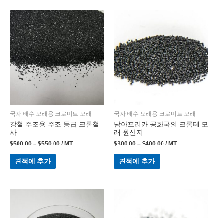
국자 배수 모래용 크로미트 모래
국자 배수 모래용 크로미트 모래
강철 주조용 주조 등급 크롬철
남아프리카 공화국의 크롬테 모
사
래 원산지
$
500.00
–
$
550.00
/ MT
$
300.00
–
$
400.00
/ MT
견적에 추가
견적에 추가