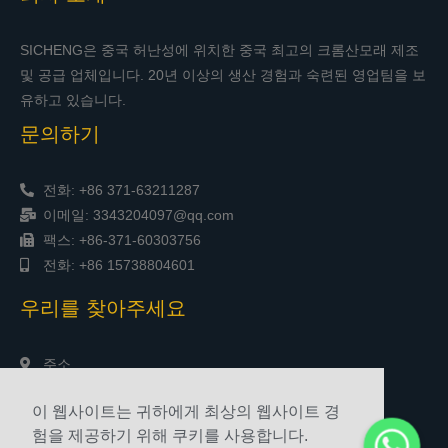
SICHENG은 중국 허난성에 위치한 중국 최고의 크롬산모래 제조
및 공급 업체입니다. 20년 이상의 생산 경험과 숙련된 영업팀을 보
유하고 있습니다.
문의하기
전화: +86 371-63211287
이메일: 3343204097@qq.com
팩스: +86-371-60303756
전화: +86 15738804601
우리를 찾아주세요
주소
중국 정저우시 송산남로 야신타임스퀘어 1903호
이 웹사이트는 귀하에게 최상의 웹사이트 경
험을 제공하기 위해 쿠키를 사용합니다.