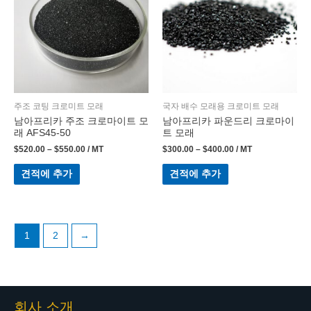
주조 코팅 크로미트 모래
국자 배수 모래용 크로미트 모래
남아프리카 주조 크로마이트 모
남아프리카 파운드리 크로마이
래 AFS45-50
트 모래
$
520.00
–
$
550.00
/ MT
$
300.00
–
$
400.00
/ MT
견적에 추가
견적에 추가
1
2
→
회사 소개