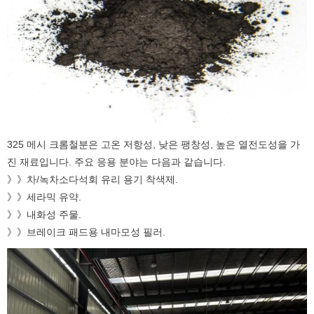
325 메시 크롬철분은 고온 저항성, 낮은 팽창성, 높은 열전도성을 가
진 재료입니다. 주요 응용 분야는 다음과 같습니다.
》》차/녹차소다석회 유리 용기 착색제.
》》세라믹 유약.
》》내화성 주물.
》》브레이크 패드용 내마모성 필러.