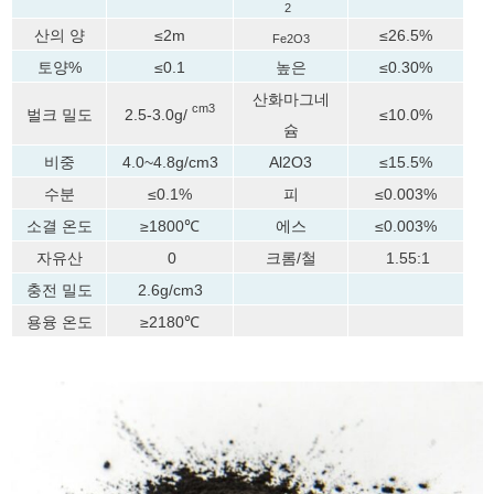
2
산의 양
≤2m
≤26.5%
Fe2O3
토양%
≤0.1
높은
≤0.30%
산화마그네
cm3
벌크 밀도
2.5-3.0g/
≤10.0%
슘
비중
4.0~4.8g/cm3
Al2O3
≤15.5%
수분
≤0.1%
피
≤0.003%
소결 온도
≥1800℃
에스
≤0.003%
자유산
0
크롬/철
1.55:1
충전 밀도
2.6g/cm3
용융 온도
≥2180℃