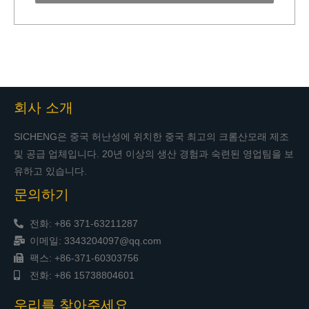
회사 소개
SICHENG은 중국 허난성에 위치한 중국 최고의 크롬산모래 제조
및 공급 업체입니다. 20년 이상의 생산 경험과 숙련된 영업팀을 보
유하고 있습니다.
문의하기
전화: +86 371-63211287
이메일: 3343204097@qq.com
팩스: +86-371-60303756
전화: +86 15738804601
우리를 찾아주세요