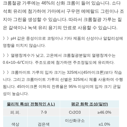
크롬철광 가루에는 46%의 산화 크롬이 들어 있습니다. 소다
석회 유리에 첨가하여 가마에서 구우면 에메랄드 그린이나 조
지아 그린을 생성할 수 있습니다. 따라서 크롬철광 가루는 짙
은 갈색이나 녹색 유리 용기의 안료로 사용할 수 있습니다.
》》pH 값은 중성이므로 코팅이나 기타 제품의 산성이나 알칼리성에
영향을 미치지 않습니다.
》》열팽창계수가 낮고, 고온에서 크롬철광분말의 열팽창계수는
0.6×10–6/℃이다. 주조도료에 첨가하면 주조정밀도에 유리하다.
》》크롬마이트 가루의 입자 크기는 325메시(45마이크론)보다 작습
니다. 그리고 크롬마이트 가루의 선별은 325메시 체를 사용하여 수행
됩니다. 45마이크론 이하의 잔류율은 95% 이상이며 입자 크기 균일
성이 높습니다.
물리적 특성(
전형적인
A
L)
평균 화학 조성(일반)
피.피.
7-9
Cr2O3
≥46.0%
이산화규소
색상
검은색
≤1.0%