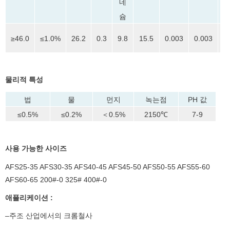
네
슘
1
≥46.0
≤1.0%
26.2
0.3
9.8
15.5
0.003
0.003
: 
물리적 특성
법
물
먼지
녹는점
PH 값
≤0.5%
≤0.2%
＜0.5%
2150℃
7-9
사용 가능한 사이즈
AFS25-35 AFS30-35 AFS40-45 AFS45-50 AFS50-55 AFS55-60
AFS60-65 200#-0 325# 400#-0
애플리케이션
:
–주조 산업에서의 크롬철사