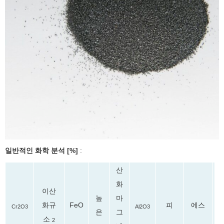
일반적인 화학 분석 [%]
:
산
화
이산
마
높
화규
롬
FeO
피
에스
Cr2O3
Al2O3
그
은
소
2